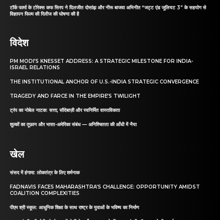
टॉर्क फार्मा के टोरेक्स कफ सिरप ने दिलजीत दोसांझ और नीरू बाजवा अभिनीत “जट्ट एंड जूलियट 3” के सहयोग से
विज्ञापन फिल्म की रिलीज की घोषणा की है
विदेश
PM MODI’S KNESSET ADDRESS: A STRATEGIC MILESTONE FOR INDIA-
ISRAEL RELATIONS
THE INSTITUTIONAL ANCHOR OF U.S.-INDIA STRATEGIC CONVERGENCE
TRAGEDY AND FARCE IN THE EMPIRE’S TWILIGHT
ट्रंप का नोबेल नाटक: सत्ता, सौदेबाज़ी और स्वनिर्मित वास्तविकता
शुल्कों का तूफ़ान और भारत-अमेरिका संबंध — अनिश्चितता की आँधी में नैया
खेल
संसद में हंगामा: लोकतंत्र के लिए शर्मनाक
FADNAVIS FACES MAHARASHTRA’S CHALLENGE: OPPORTUNITY AMIDST
COALITION COMPLEXITIES
पीएम श्री स्कूल: आधुनिक शिक्षा के साथ राष्ट्र के युवाओं के भविष्य का निर्माण