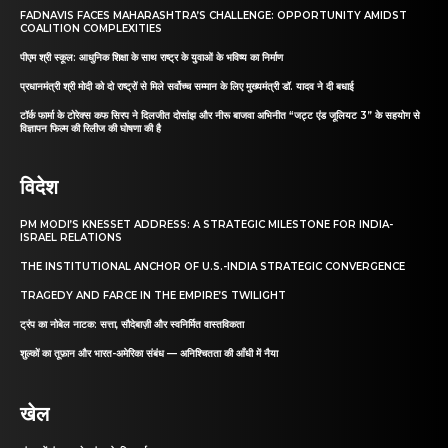
FADNAVIS FACES MAHARASHTRA’S CHALLENGE: OPPORTUNITY AMIDST
COALITION COMPLEXITIES
पीएम श्री स्कूल: आधुनिक शिक्षा के साथ राष्ट्र के युवाओं के भविष्य का निर्माण
प्रधानमंत्री श्री मोदी को दो राष्ट्रों से मिले सर्वोच्च सम्मान के लिए मुख्यमंत्री डॉ. यादव ने दी बधाई
टॉर्क फार्मा के टोरेक्स कफ सिरप ने दिलजीत दोसांझ और नीरू बाजवा अभिनीत “जट्ट एंड जूलियट 3” के सहयोग से
विज्ञापन फिल्म की रिलीज की घोषणा की है
विदेश
PM MODI’S KNESSET ADDRESS: A STRATEGIC MILESTONE FOR INDIA-
ISRAEL RELATIONS
THE INSTITUTIONAL ANCHOR OF U.S.-INDIA STRATEGIC CONVERGENCE
TRAGEDY AND FARCE IN THE EMPIRE’S TWILIGHT
ट्रंप का नोबेल नाटक: सत्ता, सौदेबाज़ी और स्वनिर्मित वास्तविकता
शुल्कों का तूफ़ान और भारत-अमेरिका संबंध — अनिश्चितता की आँधी में नैया
खेल