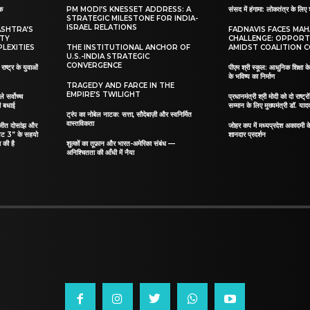
ाक
PM MODI’S KNESSET ADDRESS: A
संसद में हंगामा: लोकतंत्र के लिए 
STRATEGIC MILESTONE FOR INDIA-
ISRAEL RELATIONS
ASHTRA’S
FADNAVIS FACES MA
ITY
CHALLENGE: OPPORT
LEXITIES
THE INSTITUTIONAL ANCHOR OF
AMIDST COALITION C
U.S.-INDIA STRATEGIC
CONVERGENCE
ाष्ट्र के युवाओं
पीएम श्री स्कूल: आधुनिक शिक्षा के
के भविष्य का निर्माण
TRAGEDY AND FARCE IN THE
EMPIRE’S TWILIGHT
ले सर्वोच्च
प्रधानमंत्री श्री मोदी को दो राष्ट्रो
दी बधाई
सम्मान के लिए मुख्यमंत्री डॉ. याद
ट्रंप का नोबेल नाटक: सत्ता, सौदेबाज़ी और स्वनिर्मित
वास्तविकता
िलजीत दोसांझ और
जोहर कप में मध्यप्रदेश अकादमी क
यट 3” के सहयो
शानदार प्रदर्शन
 की है
शुल्कों का तूफ़ान और भारत-अमेरिका संबंध —
अनिश्चितता की आँधी में नैया