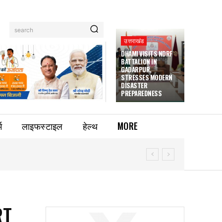
search
उत्तराखंड
DHAMI VISITS NDRF
BATTALION IN
GADARPUR,
STRESSES MODERN
DISASTER
PREPAREDNESS
म
लाइफस्टाइल
हेल्थ
MORE
RT