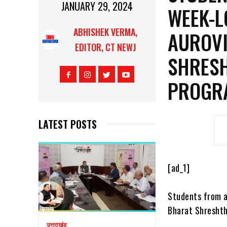
JANUARY 29, 2024
WEEK-L
ABHISHEK VERMA,
AUROVI
EDITOR, CT NEWJ
SHRESH
PROGR
LATEST POSTS
[ad_1]
Students from a
Bharat Shresht
उत्तराखंड