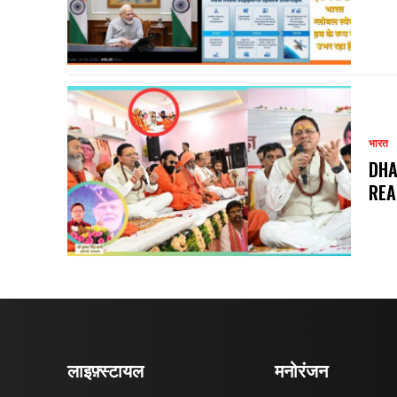
भारत
DHA
REA
लाइफ़्स्टायल
मनोरंजन