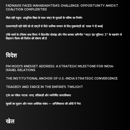
FADNAVIS FACES MAHARASHTRA’S CHALLENGE: OPPORTUNITY AMIDST
COALITION COMPLEXITIES
पीएम श्री स्कूल: आधुनिक शिक्षा के साथ राष्ट्र के युवाओं के भविष्य का निर्माण
प्रधानमंत्री श्री मोदी को दो राष्ट्रों से मिले सर्वोच्च सम्मान के लिए मुख्यमंत्री डॉ. यादव ने दी बधाई
टॉर्क फार्मा के टोरेक्स कफ सिरप ने दिलजीत दोसांझ और नीरू बाजवा अभिनीत “जट्ट एंड जूलियट 3” के सहयोग से
विज्ञापन फिल्म की रिलीज की घोषणा की है
विदेश
PM MODI’S KNESSET ADDRESS: A STRATEGIC MILESTONE FOR INDIA-
ISRAEL RELATIONS
THE INSTITUTIONAL ANCHOR OF U.S.-INDIA STRATEGIC CONVERGENCE
TRAGEDY AND FARCE IN THE EMPIRE’S TWILIGHT
ट्रंप का नोबेल नाटक: सत्ता, सौदेबाज़ी और स्वनिर्मित वास्तविकता
शुल्कों का तूफ़ान और भारत-अमेरिका संबंध — अनिश्चितता की आँधी में नैया
खेल