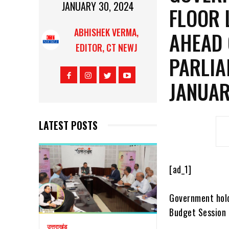
JANUARY 30, 2024
FLOOR 
ABHISHEK VERMA,
AHEAD 
EDITOR, CT NEWJ
PARLIA
JANUA
LATEST POSTS
[ad_1]
Government hold
Budget Session 
उत्तराखंड