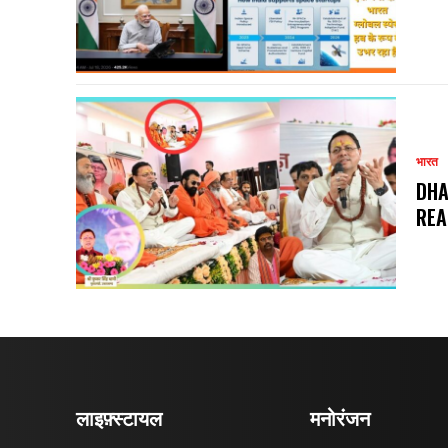
भारत
DHA
REA
लाइफ़्स्टायल
मनोरंजन