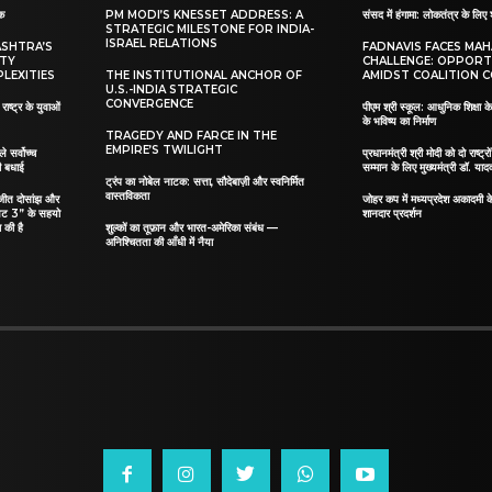
ाक
PM MODI’S KNESSET ADDRESS: A
संसद में हंगामा: लोकतंत्र के लिए 
STRATEGIC MILESTONE FOR INDIA-
ISRAEL RELATIONS
ASHTRA’S
FADNAVIS FACES MA
ITY
CHALLENGE: OPPORT
LEXITIES
THE INSTITUTIONAL ANCHOR OF
AMIDST COALITION C
U.S.-INDIA STRATEGIC
CONVERGENCE
ाष्ट्र के युवाओं
पीएम श्री स्कूल: आधुनिक शिक्षा के
के भविष्य का निर्माण
TRAGEDY AND FARCE IN THE
EMPIRE’S TWILIGHT
ले सर्वोच्च
प्रधानमंत्री श्री मोदी को दो राष्ट्रो
दी बधाई
सम्मान के लिए मुख्यमंत्री डॉ. याद
ट्रंप का नोबेल नाटक: सत्ता, सौदेबाज़ी और स्वनिर्मित
वास्तविकता
िलजीत दोसांझ और
जोहर कप में मध्यप्रदेश अकादमी क
यट 3” के सहयो
शानदार प्रदर्शन
 की है
शुल्कों का तूफ़ान और भारत-अमेरिका संबंध —
अनिश्चितता की आँधी में नैया