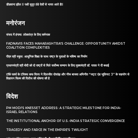
डीडवाना झील II पक्षी सुदूर ठंडे देशों से भारत आते हैII
मनोरंजन
संसद में हंगामा: लोकतंत्र के लिए शर्मनाक
FADNAVIS FACES MAHARASHTRA’S CHALLENGE: OPPORTUNITY AMIDST
COALITION COMPLEXITIES
पीएम श्री स्कूल: आधुनिक शिक्षा के साथ राष्ट्र के युवाओं के भविष्य का निर्माण
प्रधानमंत्री श्री मोदी को दो राष्ट्रों से मिले सर्वोच्च सम्मान के लिए मुख्यमंत्री डॉ. यादव ने दी बधाई
टॉर्क फार्मा के टोरेक्स कफ सिरप ने दिलजीत दोसांझ और नीरू बाजवा अभिनीत “जट्ट एंड जूलियट 3” के सहयोग से
विज्ञापन फिल्म की रिलीज की घोषणा की है
विदेश
PM MODI’S KNESSET ADDRESS: A STRATEGIC MILESTONE FOR INDIA-
ISRAEL RELATIONS
THE INSTITUTIONAL ANCHOR OF U.S.-INDIA STRATEGIC CONVERGENCE
TRAGEDY AND FARCE IN THE EMPIRE’S TWILIGHT