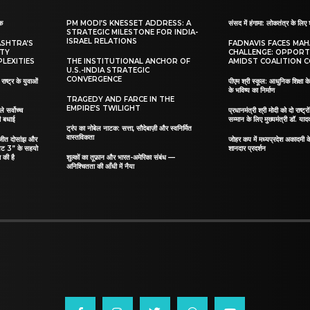
ाक
PM MODI’S KNESSET ADDRESS: A
संसद में हंगामा: लोकतंत्र के लिए 
STRATEGIC MILESTONE FOR INDIA-
ISRAEL RELATIONS
ASHTRA’S
FADNAVIS FACES MA
ITY
CHALLENGE: OPPORT
LEXITIES
THE INSTITUTIONAL ANCHOR OF
AMIDST COALITION C
U.S.-INDIA STRATEGIC
CONVERGENCE
ाष्ट्र के युवाओं
पीएम श्री स्कूल: आधुनिक शिक्षा के
के भविष्य का निर्माण
TRAGEDY AND FARCE IN THE
EMPIRE’S TWILIGHT
ले सर्वोच्च
प्रधानमंत्री श्री मोदी को दो राष्ट्रो
दी बधाई
सम्मान के लिए मुख्यमंत्री डॉ. याद
ट्रंप का नोबेल नाटक: सत्ता, सौदेबाज़ी और स्वनिर्मित
वास्तविकता
िलजीत दोसांझ और
जोहर कप में मध्यप्रदेश अकादमी क
यट 3” के सहयो
शानदार प्रदर्शन
 की है
शुल्कों का तूफ़ान और भारत-अमेरिका संबंध —
अनिश्चितता की आँधी में नैया