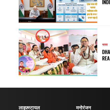
IND
भारत
DHA
REA
लाइफ़्स्टायल
मनोरंजन