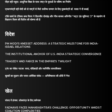
पीएम श्री स्कूल: आधुनिक शिक्षा के साथ राष्ट्र के युवाओं के भविष्य का निर्माण
प्रधानमंत्री श्री मोदी को दो राष्ट्रों से मिले सर्वोच्च सम्मान के लिए मुख्यमंत्री डॉ. यादव ने दी बधाई
टॉर्क फार्मा के टोरेक्स कफ सिरप ने दिलजीत दोसांझ और नीरू बाजवा अभिनीत “जट्ट एंड जूलियट 3” के सहयोग से
विज्ञापन फिल्म की रिलीज की घोषणा की है
विदेश
PM MODI’S KNESSET ADDRESS: A STRATEGIC MILESTONE FOR INDIA-
ISRAEL RELATIONS
THE INSTITUTIONAL ANCHOR OF U.S.-INDIA STRATEGIC CONVERGENCE
TRAGEDY AND FARCE IN THE EMPIRE’S TWILIGHT
ट्रंप का नोबेल नाटक: सत्ता, सौदेबाज़ी और स्वनिर्मित वास्तविकता
शुल्कों का तूफ़ान और भारत-अमेरिका संबंध — अनिश्चितता की आँधी में नैया
खेल
संसद में हंगामा: लोकतंत्र के लिए शर्मनाक
FADNAVIS FACES MAHARASHTRA’S CHALLENGE: OPPORTUNITY AMIDST
COALITION COMPLEXITIES