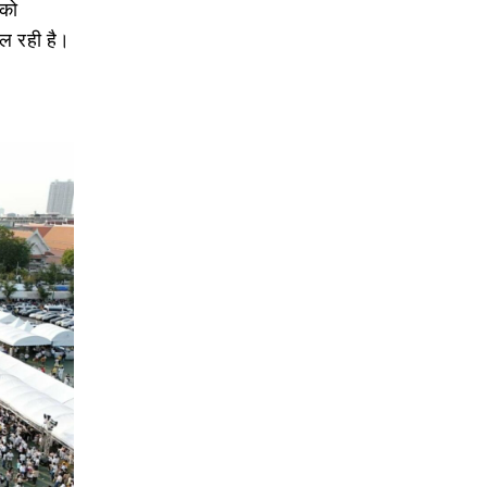
 को
िल रही है।