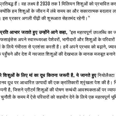
 प्रतिबद्ध हैं। वह लक्ष्‍य है 2030 तक 1 मिलियन शिशुओं को प्रभावित 
, क्‍योंकि हम शिशुओं के जीवन में लंबे समय का और सकारात्‍मक बदलाव ल
। इस प्रकार अगली पीढ़ी की शुरूआत सेहतमंद रहेगी।‘’
प्र‍ति आभार जताते हुए उन्‍होंने आगे कहा
,
‘
’इस महत्‍वपूर्ण उपलब्धि का ज
इफसाइंसेस अपने स्‍वास्‍थ्‍यरक्षा पेशेवरों, भागीदारों और शिशुओं के परिवार
े लिये गंभीरता से प्रशंसा करती है। हमें अपने प्रभाव को बढ़ाने, ज्‍यादा
तक पहुँचने और देश में नवजात शिशुओं की देखभाल के मानक मजबूत बनाने 
े शिशुओं के लिए मां का दूध कितना जरूरी है
, ये जानते हुए
नियोलैक्‍टा
नव दूध पर आधारित उत्‍पादों की एक क्रांतिकारी श्रृंखला पेश की है। नि
नी है, जिसने प्रीटर्म शिशुओं की पोषण सम्‍बंधी आवश्‍यकताओं पर व्‍य
चुनौती के समय में ऐसे परिवारों को सहयोग देने के लिये एक महत्‍वपूर्ण भ