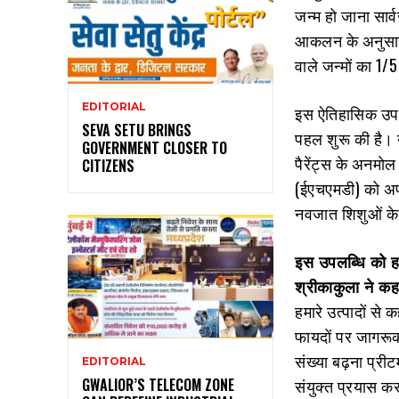
जन्‍म हो जाना सार
आकलन के अनुसार भा
वाले जन्‍मों का 1/
EDITORIAL
इस ऐतिहासिक उपलब
SEVA SETU BRINGS
पहल शुरू की है। यह
GOVERNMENT CLOSER TO
पैरेंट्स के अनमोल
CITIZENS
(ईएचएमडी) को अपन
नवजात शिशुओं के 
इस उपलब्धि को हा
श्रीकाकुला ने कह
हमारे उत्‍पादों से
फायदों पर जागरूकता
संख्‍या बढ़ना प्री
EDITORIAL
GWALIOR’S TELECOM ZONE
संयुक्‍त प्रयास क