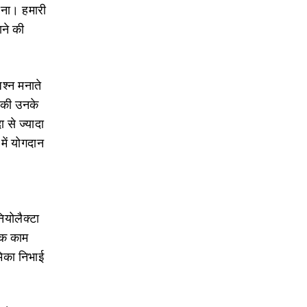
करना। हमारी
ाने की
श्‍न मनाते
ों की उनके
 से ज्‍यादा
में योगदान
योलैक्‍टा
ापक काम
ूमिका निभाई