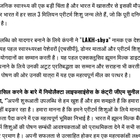
्वजनिक स्‍वास्‍थ्‍य की एक बड़ी चिंता है और भारत में खासतौर से इसकी मौ
रत में हर साल 3 मिलियन प्रीटर्म शिशु जन्‍म लेते हैं, जो कि पूरी दनिया
5 है।
्धि को यादगार बनाने के लिये कंपनी ने “
LAKH-shya
” नामक एक देशव
 पहल स्‍वास्‍थ्‍यरक्षा पेशेवरों (एचसीपी), डोनर माताओं और प्रीटर्म शिश
 योगदानों का सम्‍मा‍न करती है। यह पहल एक्‍सक्‍लूसिव ह्यूमन मिल्‍क डाइ
ाने के लिये उनकी अटूट प्रतिबद्धता का सम्‍मान और सराहना भी करती
पोषण की ओर उनकी यात्रा में यह एक महत्‍वपूर्ण मील का पत्‍थर है।
सिल करने के बारे में नियोलैक्‍टा लाइफसाइंसेस के कंट्री जीएम सुनील
ा
, ‘’
अपनी शुरूआती उपलब्धि से हम खुश हैं और हम समझते हैं कि हमारा
 कहीं बढ़कर रहा है। हमारा मानना है कि हमने प्रीटर्म शिशुओं के लिये मानव
 पैदा करने में एक महत्‍वपूर्ण भूमिका निभाई है। भारत में ह्यूमन मिल्‍क बैं
टर्म शिशुओं की पोषण सम्‍बंधी आवश्‍यकताओं को प्राथमिकता देने में सभी सा
र प्रमाण है। अपनी सफलता से उत्‍साहित होकर हम एक महत्‍वकांक्षी लक्ष्