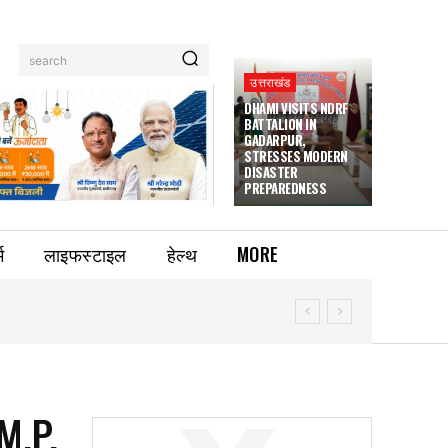
search
उत्तराखंड
DHAMI VISITS NDRF
BATTALION IN
GADARPUR,
STRESSES MODERN
DISASTER
PREPAREDNESS
म
लाइफस्टाइल
हेल्थ
MORE
M.P.