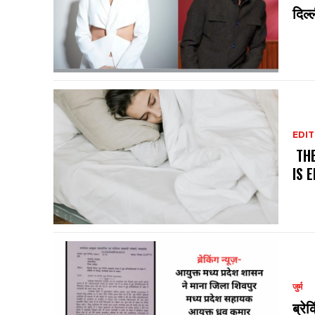
दिल्
EDIT
THE
IS 
जुर्म
ब्रे