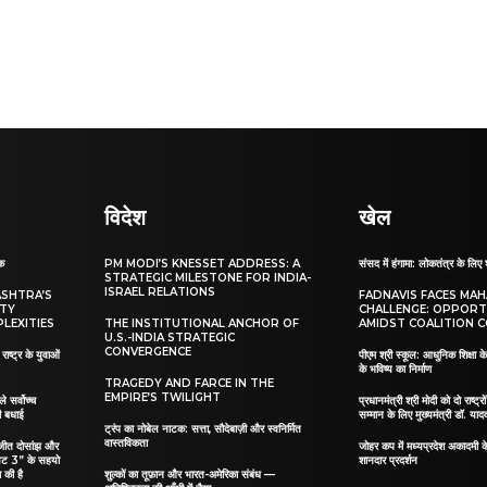
विदेश
खेल
ाक
PM MODI’S KNESSET ADDRESS: A
संसद में हंगामा: लोकतंत्र के लिए 
STRATEGIC MILESTONE FOR INDIA-
ISRAEL RELATIONS
ASHTRA’S
FADNAVIS FACES MA
ITY
CHALLENGE: OPPORT
LEXITIES
THE INSTITUTIONAL ANCHOR OF
AMIDST COALITION C
U.S.-INDIA STRATEGIC
CONVERGENCE
ाष्ट्र के युवाओं
पीएम श्री स्कूल: आधुनिक शिक्षा के
के भविष्य का निर्माण
TRAGEDY AND FARCE IN THE
EMPIRE’S TWILIGHT
ले सर्वोच्च
प्रधानमंत्री श्री मोदी को दो राष्ट्रो
दी बधाई
सम्मान के लिए मुख्यमंत्री डॉ. याद
ट्रंप का नोबेल नाटक: सत्ता, सौदेबाज़ी और स्वनिर्मित
वास्तविकता
िलजीत दोसांझ और
जोहर कप में मध्यप्रदेश अकादमी क
यट 3” के सहयो
शानदार प्रदर्शन
 की है
शुल्कों का तूफ़ान और भारत-अमेरिका संबंध —