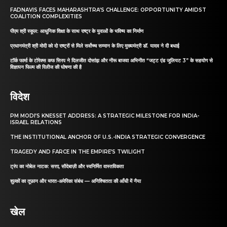
FADNAVIS FACES MAHARASHTRA’S CHALLENGE: OPPORTUNITY AMIDST
COALITION COMPLEXITIES
पीएम श्री स्कूल: आधुनिक शिक्षा के साथ राष्ट्र के युवाओं के भविष्य का निर्माण
प्रधानमंत्री श्री मोदी को दो राष्ट्रों से मिले सर्वोच्च सम्मान के लिए मुख्यमंत्री डॉ. यादव ने दी बधाई
टॉर्क फार्मा के टोरेक्स कफ सिरप ने दिलजीत दोसांझ और नीरू बाजवा अभिनीत “जट्ट एंड जूलियट 3” के सहयोग से
विज्ञापन फिल्म की रिलीज की घोषणा की है
विदेश
PM MODI’S KNESSET ADDRESS: A STRATEGIC MILESTONE FOR INDIA-
ISRAEL RELATIONS
THE INSTITUTIONAL ANCHOR OF U.S.-INDIA STRATEGIC CONVERGENCE
TRAGEDY AND FARCE IN THE EMPIRE’S TWILIGHT
ट्रंप का नोबेल नाटक: सत्ता, सौदेबाज़ी और स्वनिर्मित वास्तविकता
शुल्कों का तूफ़ान और भारत-अमेरिका संबंध — अनिश्चितता की आँधी में नैया
खेल