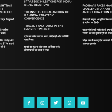
STRATEGIC MILESTONE FOR INDIA-
ISRAEL RELATIONS
ASHTRA’S
FADNAVIS FACES MA
ITY
CHALLENGE: OPPORT
LEXITIES
THE INSTITUTIONAL ANCHOR OF
AMIDST COALITION C
U.S.-INDIA STRATEGIC
CONVERGENCE
ाष्ट्र के युवाओं
पीएम श्री स्कूल: आधुनिक शिक्षा के
के भविष्य का निर्माण
TRAGEDY AND FARCE IN THE
EMPIRE’S TWILIGHT
ले सर्वोच्च
प्रधानमंत्री श्री मोदी को दो राष्ट्रो
दी बधाई
सम्मान के लिए मुख्यमंत्री डॉ. याद
ट्रंप का नोबेल नाटक: सत्ता, सौदेबाज़ी और स्वनिर्मित
वास्तविकता
िलजीत दोसांझ और
जोहर कप में मध्यप्रदेश अकादमी क
यट 3” के सहयो
शानदार प्रदर्शन
 की है
शुल्कों का तूफ़ान और भारत-अमेरिका संबंध —
अनिश्चितता की आँधी में नैया