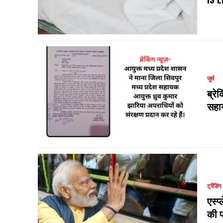
जुर्म
ब्रे
सहाय
ट्रेंडिंग
एस्प
की प