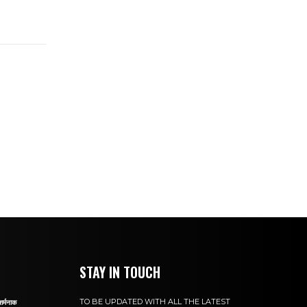
STAY IN TOUCH
TO BE UPDATED WITH ALL THE LATEST
शर्मनाक