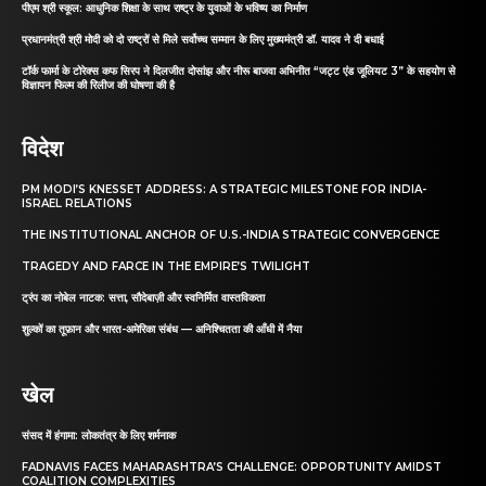
पीएम श्री स्कूल: आधुनिक शिक्षा के साथ राष्ट्र के युवाओं के भविष्य का निर्माण
प्रधानमंत्री श्री मोदी को दो राष्ट्रों से मिले सर्वोच्च सम्मान के लिए मुख्यमंत्री डॉ. यादव ने दी बधाई
टॉर्क फार्मा के टोरेक्स कफ सिरप ने दिलजीत दोसांझ और नीरू बाजवा अभिनीत “जट्ट एंड जूलियट 3” के सहयोग से
विज्ञापन फिल्म की रिलीज की घोषणा की है
विदेश
PM MODI’S KNESSET ADDRESS: A STRATEGIC MILESTONE FOR INDIA-
ISRAEL RELATIONS
THE INSTITUTIONAL ANCHOR OF U.S.-INDIA STRATEGIC CONVERGENCE
TRAGEDY AND FARCE IN THE EMPIRE’S TWILIGHT
ट्रंप का नोबेल नाटक: सत्ता, सौदेबाज़ी और स्वनिर्मित वास्तविकता
शुल्कों का तूफ़ान और भारत-अमेरिका संबंध — अनिश्चितता की आँधी में नैया
खेल
संसद में हंगामा: लोकतंत्र के लिए शर्मनाक
FADNAVIS FACES MAHARASHTRA’S CHALLENGE: OPPORTUNITY AMIDST
COALITION COMPLEXITIES