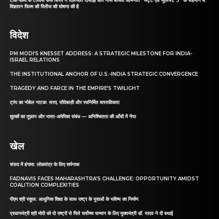
टॉर्क फार्मा के टोरेक्स कफ सिरप ने दिलजीत दोसांझ और नीरू बाजवा अभिनीत “जट्ट एंड जूलियट 3” के सहयोग से
विज्ञापन फिल्म की रिलीज की घोषणा की है
विदेश
PM MODI’S KNESSET ADDRESS: A STRATEGIC MILESTONE FOR INDIA-
ISRAEL RELATIONS
THE INSTITUTIONAL ANCHOR OF U.S.-INDIA STRATEGIC CONVERGENCE
TRAGEDY AND FARCE IN THE EMPIRE’S TWILIGHT
ट्रंप का नोबेल नाटक: सत्ता, सौदेबाज़ी और स्वनिर्मित वास्तविकता
शुल्कों का तूफ़ान और भारत-अमेरिका संबंध — अनिश्चितता की आँधी में नैया
खेल
संसद में हंगामा: लोकतंत्र के लिए शर्मनाक
FADNAVIS FACES MAHARASHTRA’S CHALLENGE: OPPORTUNITY AMIDST
COALITION COMPLEXITIES
पीएम श्री स्कूल: आधुनिक शिक्षा के साथ राष्ट्र के युवाओं के भविष्य का निर्माण
प्रधानमंत्री श्री मोदी को दो राष्ट्रों से मिले सर्वोच्च सम्मान के लिए मुख्यमंत्री डॉ. यादव ने दी बधाई