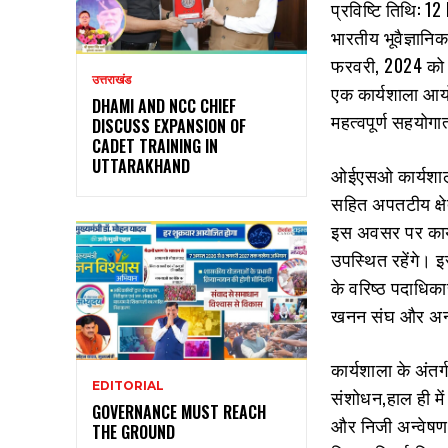
प्रविष्टि तिथि: 1
भारतीय भूवैज्ञानि
फरवरी, 2024 को म
उत्तराखंड
एक कार्यशाला आयो
DHAMI AND NCC CHIEF
महत्वपूर्ण सहयोगा
DISCUSS EXPANSION OF
CADET TRAINING IN
UTTARAKHAND
ओईएसओ कार्यशाला क
सहित अपतटीय क्षे
इस अवसर पर कार्य
उपस्थित रहेंगे। इ
के वरिष्ठ पदाधिक
खनन संघ और अन्य
कार्यशाला के अंत
EDITORIAL
संशोधन,हाल ही मे
GOVERNANCE MUST REACH
और निजी अन्वेषण ए
THE GROUND