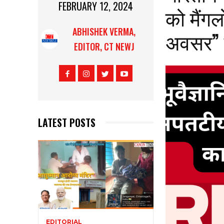
FEBRUARY 12, 2024
को मैंग
ABHISHEK VERMA,
अवसर” प
EDITOR, CT NEWJ
LATEST POSTS
EDITORIAL