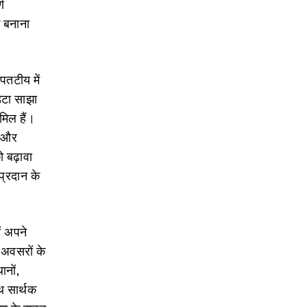
्ण
क बनाना
अपतटीय में
ेटा साझा
मिल हैं।
ण और
 बढ़ावा
प्रदान के
ों अपने
 अवसरों के
ानों,
ाथ सार्थक