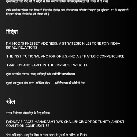
प्रधानमंत्री श्री मोदी को दो राष्ट्रों से मिले सर्वोच्च सम्मान के लिए मुख्यमंत्री डॉ. यादव ने दी बधाई
टॉर्क फार्मा के टोरेक्स कफ सिरप ने दिलजीत दोसांझ और नीरू बाजवा अभिनीत “जट्ट एंड जूलियट 3” के सहयोग से
विज्ञापन फिल्म की रिलीज की घोषणा की है
विदेश
PM MODI’S KNESSET ADDRESS: A STRATEGIC MILESTONE FOR INDIA-
ISRAEL RELATIONS
THE INSTITUTIONAL ANCHOR OF U.S.-INDIA STRATEGIC CONVERGENCE
TRAGEDY AND FARCE IN THE EMPIRE’S TWILIGHT
ट्रंप का नोबेल नाटक: सत्ता, सौदेबाज़ी और स्वनिर्मित वास्तविकता
शुल्कों का तूफ़ान और भारत-अमेरिका संबंध — अनिश्चितता की आँधी में नैया
खेल
संसद में हंगामा: लोकतंत्र के लिए शर्मनाक
FADNAVIS FACES MAHARASHTRA’S CHALLENGE: OPPORTUNITY AMIDST
COALITION COMPLEXITIES
पीएम श्री स्कूल: आधुनिक शिक्षा के साथ राष्ट्र के युवाओं के भविष्य का निर्माण