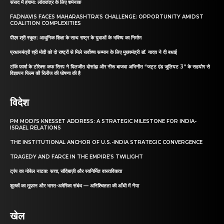
संसद में हंगामा: लोकतंत्र के लिए शर्मनाक
FADNAVIS FACES MAHARASHTRA’S CHALLENGE: OPPORTUNITY AMIDST
COALITION COMPLEXITIES
पीएम श्री स्कूल: आधुनिक शिक्षा के साथ राष्ट्र के युवाओं के भविष्य का निर्माण
प्रधानमंत्री श्री मोदी को दो राष्ट्रों से मिले सर्वोच्च सम्मान के लिए मुख्यमंत्री डॉ. यादव ने दी बधाई
टॉर्क फार्मा के टोरेक्स कफ सिरप ने दिलजीत दोसांझ और नीरू बाजवा अभिनीत “जट्ट एंड जूलियट 3” के सहयोग से
विज्ञापन फिल्म की रिलीज की घोषणा की है
विदेश
PM MODI’S KNESSET ADDRESS: A STRATEGIC MILESTONE FOR INDIA-
ISRAEL RELATIONS
THE INSTITUTIONAL ANCHOR OF U.S.-INDIA STRATEGIC CONVERGENCE
TRAGEDY AND FARCE IN THE EMPIRE’S TWILIGHT
ट्रंप का नोबेल नाटक: सत्ता, सौदेबाज़ी और स्वनिर्मित वास्तविकता
शुल्कों का तूफ़ान और भारत-अमेरिका संबंध — अनिश्चितता की आँधी में नैया
खेल