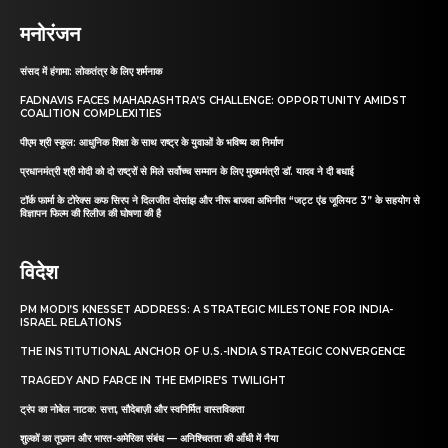
मनोरंजन
संसद में हंगामा: लोकतंत्र के लिए शर्मनाक
FADNAVIS FACES MAHARASHTRA’S CHALLENGE: OPPORTUNITY AMIDST
COALITION COMPLEXITIES
पीएम श्री स्कूल: आधुनिक शिक्षा के साथ राष्ट्र के युवाओं के भविष्य का निर्माण
प्रधानमंत्री श्री मोदी को दो राष्ट्रों से मिले सर्वोच्च सम्मान के लिए मुख्यमंत्री डॉ. यादव ने दी बधाई
टॉर्क फार्मा के टोरेक्स कफ सिरप ने दिलजीत दोसांझ और नीरू बाजवा अभिनीत “जट्ट एंड जूलियट 3” के सहयोग से
विज्ञापन फिल्म की रिलीज की घोषणा की है
विदेश
PM MODI’S KNESSET ADDRESS: A STRATEGIC MILESTONE FOR INDIA-
ISRAEL RELATIONS
THE INSTITUTIONAL ANCHOR OF U.S.-INDIA STRATEGIC CONVERGENCE
TRAGEDY AND FARCE IN THE EMPIRE’S TWILIGHT
ट्रंप का नोबेल नाटक: सत्ता, सौदेबाज़ी और स्वनिर्मित वास्तविकता
शुल्कों का तूफ़ान और भारत-अमेरिका संबंध — अनिश्चितता की आँधी में नैया