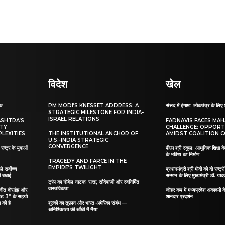
विदेश
खेल
ाक
PM MODI’S KNESSET ADDRESS: A
संसद में हंगामा: लोकतंत्र के लिए 
STRATEGIC MILESTONE FOR INDIA-
ISRAEL RELATIONS
ASHTRA’S
FADNAVIS FACES MA
ITY
CHALLENGE: OPPORT
LEXITIES
THE INSTITUTIONAL ANCHOR OF
AMIDST COALITION C
U.S.-INDIA STRATEGIC
CONVERGENCE
ाष्ट्र के युवाओं
पीएम श्री स्कूल: आधुनिक शिक्षा के
के भविष्य का निर्माण
TRAGEDY AND FARCE IN THE
EMPIRE’S TWILIGHT
ले सर्वोच्च
प्रधानमंत्री श्री मोदी को दो राष्ट्रो
दी बधाई
सम्मान के लिए मुख्यमंत्री डॉ. याद
ट्रंप का नोबेल नाटक: सत्ता, सौदेबाज़ी और स्वनिर्मित
वास्तविकता
िलजीत दोसांझ और
जोहर कप में मध्यप्रदेश अकादमी क
यट 3” के सहयो
शानदार प्रदर्शन
 की है
शुल्कों का तूफ़ान और भारत-अमेरिका संबंध —
अनिश्चितता की आँधी में नैया