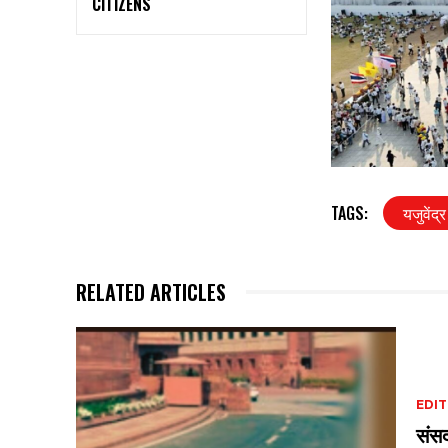
CITIZENS
TAGS:
यजुवेंद
RELATED ARTICLES
EDIT
संसद