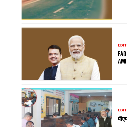
EDIT
FAD
AMI
EDIT
पीएम