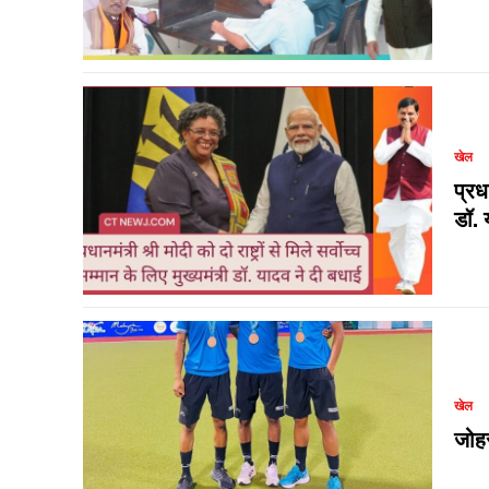
खेल
प्रधा
डॉ. 
खेल
जोहर