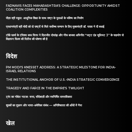
FADNAVIS FACES MAHARASHTRA’S CHALLENGE: OPPORTUNITY AMIDST
COALITION COMPLEXITIES
पीएम श्री स्कूल: आधुनिक शिक्षा के साथ राष्ट्र के युवाओं के भविष्य का निर्माण
प्रधानमंत्री श्री मोदी को दो राष्ट्रों से मिले सर्वोच्च सम्मान के लिए मुख्यमंत्री डॉ. यादव ने दी बधाई
टॉर्क फार्मा के टोरेक्स कफ सिरप ने दिलजीत दोसांझ और नीरू बाजवा अभिनीत “जट्ट एंड जूलियट 3” के सहयोग से
विज्ञापन फिल्म की रिलीज की घोषणा की है
विदेश
PM MODI’S KNESSET ADDRESS: A STRATEGIC MILESTONE FOR INDIA-
ISRAEL RELATIONS
THE INSTITUTIONAL ANCHOR OF U.S.-INDIA STRATEGIC CONVERGENCE
TRAGEDY AND FARCE IN THE EMPIRE’S TWILIGHT
ट्रंप का नोबेल नाटक: सत्ता, सौदेबाज़ी और स्वनिर्मित वास्तविकता
शुल्कों का तूफ़ान और भारत-अमेरिका संबंध — अनिश्चितता की आँधी में नैया
खेल