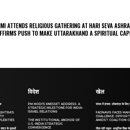
MI ATTENDS RELIGIOUS GATHERING AT HARI SEVA ASHR
FFIRMS PUSH TO MAKE UTTARAKHAND A SPIRITUAL CAP
विदेश
खेल
ाक
PM MODI’S KNESSET ADDRESS: A
संसद में हंगामा: लोकतंत्र के लिए 
STRATEGIC MILESTONE FOR INDIA-
ISRAEL RELATIONS
ASHTRA’S
FADNAVIS FACES MA
ITY
CHALLENGE: OPPORT
LEXITIES
THE INSTITUTIONAL ANCHOR OF
AMIDST COALITION C
U.S.-INDIA STRATEGIC
CONVERGENCE
ाष्ट्र के युवाओं
पीएम श्री स्कूल: आधुनिक शिक्षा के