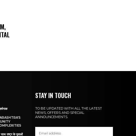
AM,
ITAL
STAY IN TOUCH
TO BE UPDATED WITH ALL THE LATEST
शर्मनाक
NEWS, OFFERS AND SPECIAL
ANNOUNCEMENTS.
HARASHTRA’S
UNITY
OMPLEXITIES
 साथ राष्ट्र के युवाओं