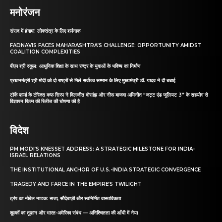
मनोरंजन
संसद में हंगामा: लोकतंत्र के लिए शर्मनाक
FADNAVIS FACES MAHARASHTRA’S CHALLENGE: OPPORTUNITY AMIDST
COALITION COMPLEXITIES
पीएम श्री स्कूल: आधुनिक शिक्षा के साथ राष्ट्र के युवाओं के भविष्य का निर्माण
प्रधानमंत्री श्री मोदी को दो राष्ट्रों से मिले सर्वोच्च सम्मान के लिए मुख्यमंत्री डॉ. यादव ने दी बधाई
टॉर्क फार्मा के टोरेक्स कफ सिरप ने दिलजीत दोसांझ और नीरू बाजवा अभिनीत “जट्ट एंड जूलियट 3” के सहयोग से
विज्ञापन फिल्म की रिलीज की घोषणा की है
विदेश
PM MODI’S KNESSET ADDRESS: A STRATEGIC MILESTONE FOR INDIA-
ISRAEL RELATIONS
THE INSTITUTIONAL ANCHOR OF U.S.-INDIA STRATEGIC CONVERGENCE
TRAGEDY AND FARCE IN THE EMPIRE’S TWILIGHT
ट्रंप का नोबेल नाटक: सत्ता, सौदेबाज़ी और स्वनिर्मित वास्तविकता
शुल्कों का तूफ़ान और भारत-अमेरिका संबंध — अनिश्चितता की आँधी में नैया