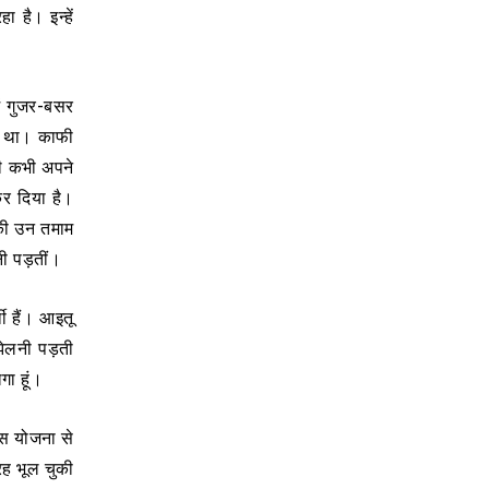
है। इन्हें
।
ें गुजर-बसर
ा था। काफी
भी कभी अपने
कर दिया है।
 की उन तमाम
ानी पड़तीं।
ी हैं। आइतू
 झेलनी पड़ती
गा हूं।
स योजना से
रह भूल चुकी