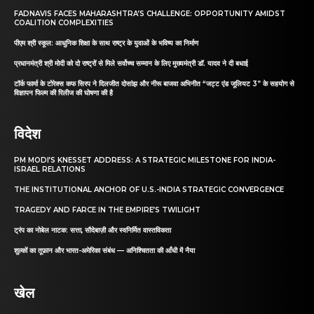
FADNAVIS FACES MAHARASHTRA’S CHALLENGE: OPPORTUNITY AMIDST
COALITION COMPLEXITIES
पीएम श्री स्कूल: आधुनिक शिक्षा के साथ राष्ट्र के युवाओं के भविष्य का निर्माण
प्रधानमंत्री श्री मोदी को दो राष्ट्रों से मिले सर्वोच्च सम्मान के लिए मुख्यमंत्री डॉ. यादव ने दी बधाई
टॉर्क फार्मा के टोरेक्स कफ सिरप ने दिलजीत दोसांझ और नीरू बाजवा अभिनीत “जट्ट एंड जूलियट 3” के सहयोग से
विज्ञापन फिल्म की रिलीज की घोषणा की है
विदेश
PM MODI’S KNESSET ADDRESS: A STRATEGIC MILESTONE FOR INDIA-
ISRAEL RELATIONS
THE INSTITUTIONAL ANCHOR OF U.S.-INDIA STRATEGIC CONVERGENCE
TRAGEDY AND FARCE IN THE EMPIRE’S TWILIGHT
ट्रंप का नोबेल नाटक: सत्ता, सौदेबाज़ी और स्वनिर्मित वास्तविकता
शुल्कों का तूफ़ान और भारत-अमेरिका संबंध — अनिश्चितता की आँधी में नैया
खेल