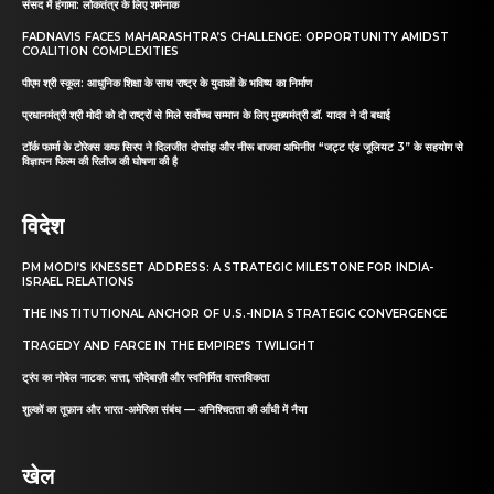
संसद में हंगामा: लोकतंत्र के लिए शर्मनाक
FADNAVIS FACES MAHARASHTRA’S CHALLENGE: OPPORTUNITY AMIDST
COALITION COMPLEXITIES
पीएम श्री स्कूल: आधुनिक शिक्षा के साथ राष्ट्र के युवाओं के भविष्य का निर्माण
प्रधानमंत्री श्री मोदी को दो राष्ट्रों से मिले सर्वोच्च सम्मान के लिए मुख्यमंत्री डॉ. यादव ने दी बधाई
टॉर्क फार्मा के टोरेक्स कफ सिरप ने दिलजीत दोसांझ और नीरू बाजवा अभिनीत “जट्ट एंड जूलियट 3” के सहयोग से
विज्ञापन फिल्म की रिलीज की घोषणा की है
विदेश
PM MODI’S KNESSET ADDRESS: A STRATEGIC MILESTONE FOR INDIA-
ISRAEL RELATIONS
THE INSTITUTIONAL ANCHOR OF U.S.-INDIA STRATEGIC CONVERGENCE
TRAGEDY AND FARCE IN THE EMPIRE’S TWILIGHT
ट्रंप का नोबेल नाटक: सत्ता, सौदेबाज़ी और स्वनिर्मित वास्तविकता
शुल्कों का तूफ़ान और भारत-अमेरिका संबंध — अनिश्चितता की आँधी में नैया
खेल