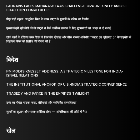
FADNAVIS FACES MAHARASHTRA’S CHALLENGE: OPPORTUNITY AMIDST
COALITION COMPLEXITIES
पीएम श्री स्कूल: आधुनिक शिक्षा के साथ राष्ट्र के युवाओं के भविष्य का निर्माण
प्रधानमंत्री श्री मोदी को दो राष्ट्रों से मिले सर्वोच्च सम्मान के लिए मुख्यमंत्री डॉ. यादव ने दी बधाई
टॉर्क फार्मा के टोरेक्स कफ सिरप ने दिलजीत दोसांझ और नीरू बाजवा अभिनीत “जट्ट एंड जूलियट 3” के सहयोग से
विज्ञापन फिल्म की रिलीज की घोषणा की है
विदेश
PM MODI’S KNESSET ADDRESS: A STRATEGIC MILESTONE FOR INDIA-
ISRAEL RELATIONS
THE INSTITUTIONAL ANCHOR OF U.S.-INDIA STRATEGIC CONVERGENCE
TRAGEDY AND FARCE IN THE EMPIRE’S TWILIGHT
ट्रंप का नोबेल नाटक: सत्ता, सौदेबाज़ी और स्वनिर्मित वास्तविकता
शुल्कों का तूफ़ान और भारत-अमेरिका संबंध — अनिश्चितता की आँधी में नैया
खेल