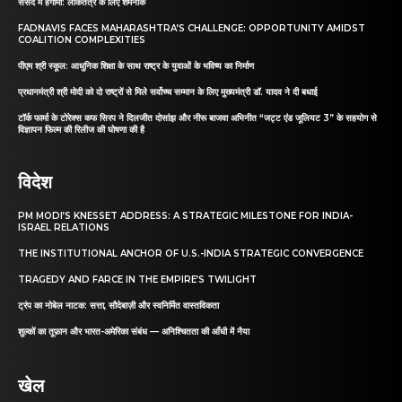
संसद में हंगामा: लोकतंत्र के लिए शर्मनाक
FADNAVIS FACES MAHARASHTRA’S CHALLENGE: OPPORTUNITY AMIDST
COALITION COMPLEXITIES
पीएम श्री स्कूल: आधुनिक शिक्षा के साथ राष्ट्र के युवाओं के भविष्य का निर्माण
प्रधानमंत्री श्री मोदी को दो राष्ट्रों से मिले सर्वोच्च सम्मान के लिए मुख्यमंत्री डॉ. यादव ने दी बधाई
टॉर्क फार्मा के टोरेक्स कफ सिरप ने दिलजीत दोसांझ और नीरू बाजवा अभिनीत “जट्ट एंड जूलियट 3” के सहयोग से
विज्ञापन फिल्म की रिलीज की घोषणा की है
विदेश
PM MODI’S KNESSET ADDRESS: A STRATEGIC MILESTONE FOR INDIA-
ISRAEL RELATIONS
THE INSTITUTIONAL ANCHOR OF U.S.-INDIA STRATEGIC CONVERGENCE
TRAGEDY AND FARCE IN THE EMPIRE’S TWILIGHT
ट्रंप का नोबेल नाटक: सत्ता, सौदेबाज़ी और स्वनिर्मित वास्तविकता
शुल्कों का तूफ़ान और भारत-अमेरिका संबंध — अनिश्चितता की आँधी में नैया
खेल