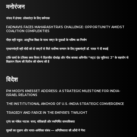
मनोरंजन
संसद में हंगामा: लोकतंत्र के लिए शर्मनाक
FADNAVIS FACES MAHARASHTRA’S CHALLENGE: OPPORTUNITY AMIDST
COALITION COMPLEXITIES
पीएम श्री स्कूल: आधुनिक शिक्षा के साथ राष्ट्र के युवाओं के भविष्य का निर्माण
प्रधानमंत्री श्री मोदी को दो राष्ट्रों से मिले सर्वोच्च सम्मान के लिए मुख्यमंत्री डॉ. यादव ने दी बधाई
टॉर्क फार्मा के टोरेक्स कफ सिरप ने दिलजीत दोसांझ और नीरू बाजवा अभिनीत “जट्ट एंड जूलियट 3” के सहयोग से
विज्ञापन फिल्म की रिलीज की घोषणा की है
विदेश
PM MODI’S KNESSET ADDRESS: A STRATEGIC MILESTONE FOR INDIA-
ISRAEL RELATIONS
THE INSTITUTIONAL ANCHOR OF U.S.-INDIA STRATEGIC CONVERGENCE
TRAGEDY AND FARCE IN THE EMPIRE’S TWILIGHT
ट्रंप का नोबेल नाटक: सत्ता, सौदेबाज़ी और स्वनिर्मित वास्तविकता
शुल्कों का तूफ़ान और भारत-अमेरिका संबंध — अनिश्चितता की आँधी में नैया