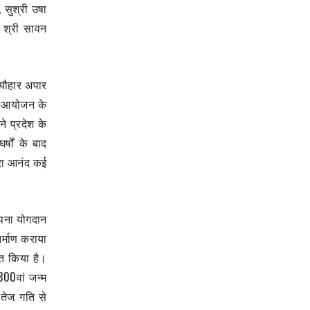
 सुश्री उषा
ष श्री सावन
त्यौहार अपार
के आयोजन के
े प्रदेश के
्षों के बाद
मारा आनंद कई
 अपना योगदान
निर्माण कराया
ुत किया है।
300वां जन्म
 तेज गति से