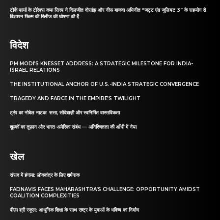
टॉर्क फार्मा के टोरेक्स कफ सिरप ने दिलजीत दोसांझ और नीरू बाजवा अभिनीत “जट्ट एंड जूलियट 3” के सहयोग से
विज्ञापन फिल्म की रिलीज की घोषणा की है
विदेश
PM MODI’S KNESSET ADDRESS: A STRATEGIC MILESTONE FOR INDIA-
ISRAEL RELATIONS
THE INSTITUTIONAL ANCHOR OF U.S.-INDIA STRATEGIC CONVERGENCE
TRAGEDY AND FARCE IN THE EMPIRE’S TWILIGHT
ट्रंप का नोबेल नाटक: सत्ता, सौदेबाज़ी और स्वनिर्मित वास्तविकता
शुल्कों का तूफ़ान और भारत-अमेरिका संबंध — अनिश्चितता की आँधी में नैया
खेल
संसद में हंगामा: लोकतंत्र के लिए शर्मनाक
FADNAVIS FACES MAHARASHTRA’S CHALLENGE: OPPORTUNITY AMIDST
COALITION COMPLEXITIES
पीएम श्री स्कूल: आधुनिक शिक्षा के साथ राष्ट्र के युवाओं के भविष्य का निर्माण