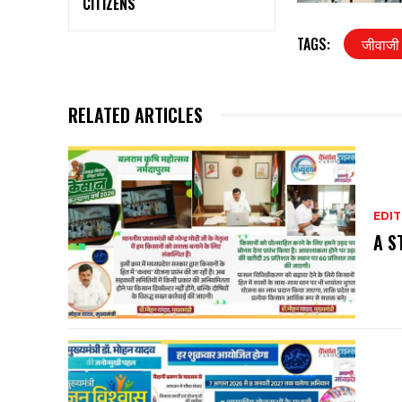
CITIZENS
TAGS:
जीवाजी 
RELATED ARTICLES
EDIT
A S