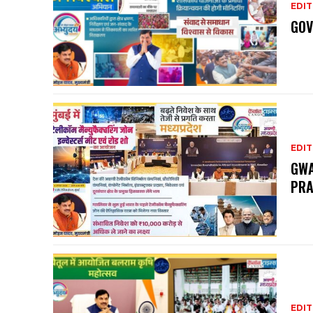
EDIT
GOV
EDIT
GWA
PRA
EDIT