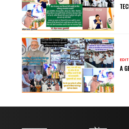
TEC
EDIT
A G