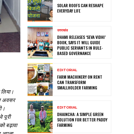
SOLAR ROOFS CAN RESHAPE
EVERYDAY LIFE
उत्तराखंड
DHAMI RELEASES ‘SEVA VIDHI’
BOOK, SAYS IT WILL GUIDE
PUBLIC SERVANTS IN RULE-
BASED GOVERNANCE
EDITORIAL
FARM MACHINERY ON RENT
CAN TRANSFORM
SMALLHOLDER FARMING
ाग लिया।
 इस अवसर
ली।
EDITORIAL
DHAINCHA: A SIMPLE GREEN
े पूरी
SOLUTION FOR BETTER PADDY
 को बढ़ावा
FARMING
कर अपना