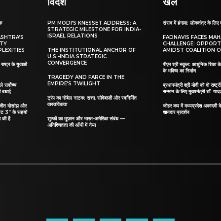
विदेश
खेल
ाक
PM MODI’S KNESSET ADDRESS: A
संसद में हंगामा: लोकतंत्र के लिए 
STRATEGIC MILESTONE FOR INDIA-
ISRAEL RELATIONS
ASHTRA’S
FADNAVIS FACES MA
ITY
CHALLENGE: OPPORT
LEXITIES
THE INSTITUTIONAL ANCHOR OF
AMIDST COALITION C
U.S.-INDIA STRATEGIC
CONVERGENCE
ाष्ट्र के युवाओं
पीएम श्री स्कूल: आधुनिक शिक्षा के
के भविष्य का निर्माण
TRAGEDY AND FARCE IN THE
EMPIRE’S TWILIGHT
ले सर्वोच्च
प्रधानमंत्री श्री मोदी को दो राष्ट्रो
दी बधाई
सम्मान के लिए मुख्यमंत्री डॉ. याद
ट्रंप का नोबेल नाटक: सत्ता, सौदेबाज़ी और स्वनिर्मित
वास्तविकता
िलजीत दोसांझ और
जोहर कप में मध्यप्रदेश अकादमी क
यट 3” के सहयो
शानदार प्रदर्शन
 की है
शुल्कों का तूफ़ान और भारत-अमेरिका संबंध —
अनिश्चितता की आँधी में नैया