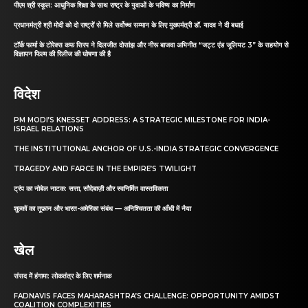
पीएम श्री स्कूल: आधुनिक शिक्षा के साथ राष्ट्र के युवाओं के भविष्य का निर्माण
प्रधानमंत्री श्री मोदी को दो राष्ट्रों से मिले सर्वोच्च सम्मान के लिए मुख्यमंत्री डॉ. यादव ने दी बधाई
टॉर्क फार्मा के टोरेक्स कफ सिरप ने दिलजीत दोसांझ और नीरू बाजवा अभिनीत “जट्ट एंड जूलियट 3” के सहयोग से
विज्ञापन फिल्म की रिलीज की घोषणा की है
विदेश
PM MODI’S KNESSET ADDRESS: A STRATEGIC MILESTONE FOR INDIA-
ISRAEL RELATIONS
THE INSTITUTIONAL ANCHOR OF U.S.-INDIA STRATEGIC CONVERGENCE
TRAGEDY AND FARCE IN THE EMPIRE’S TWILIGHT
ट्रंप का नोबेल नाटक: सत्ता, सौदेबाज़ी और स्वनिर्मित वास्तविकता
शुल्कों का तूफ़ान और भारत-अमेरिका संबंध — अनिश्चितता की आँधी में नैया
खेल
संसद में हंगामा: लोकतंत्र के लिए शर्मनाक
FADNAVIS FACES MAHARASHTRA’S CHALLENGE: OPPORTUNITY AMIDST
COALITION COMPLEXITIES