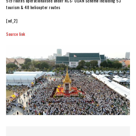
519 routes operationalised under RCS- UDAN Scheme including 53
tourism & 48 helicopter routes
[ad_2]
Source link