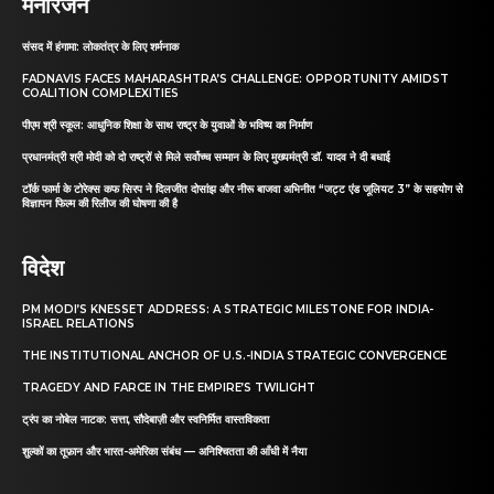
मनोरंजन
संसद में हंगामा: लोकतंत्र के लिए शर्मनाक
FADNAVIS FACES MAHARASHTRA’S CHALLENGE: OPPORTUNITY AMIDST
COALITION COMPLEXITIES
पीएम श्री स्कूल: आधुनिक शिक्षा के साथ राष्ट्र के युवाओं के भविष्य का निर्माण
प्रधानमंत्री श्री मोदी को दो राष्ट्रों से मिले सर्वोच्च सम्मान के लिए मुख्यमंत्री डॉ. यादव ने दी बधाई
टॉर्क फार्मा के टोरेक्स कफ सिरप ने दिलजीत दोसांझ और नीरू बाजवा अभिनीत “जट्ट एंड जूलियट 3” के सहयोग से
विज्ञापन फिल्म की रिलीज की घोषणा की है
विदेश
PM MODI’S KNESSET ADDRESS: A STRATEGIC MILESTONE FOR INDIA-
ISRAEL RELATIONS
THE INSTITUTIONAL ANCHOR OF U.S.-INDIA STRATEGIC CONVERGENCE
TRAGEDY AND FARCE IN THE EMPIRE’S TWILIGHT
ट्रंप का नोबेल नाटक: सत्ता, सौदेबाज़ी और स्वनिर्मित वास्तविकता
शुल्कों का तूफ़ान और भारत-अमेरिका संबंध — अनिश्चितता की आँधी में नैया