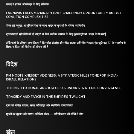
संसद में हंगामा: लोकतंत्र के लिए शर्मनाक
FADNAVIS FACES MAHARASHTRA’S CHALLENGE: OPPORTUNITY AMIDST
COALITION COMPLEXITIES
पीएम श्री स्कूल: आधुनिक शिक्षा के साथ राष्ट्र के युवाओं के भविष्य का निर्माण
प्रधानमंत्री श्री मोदी को दो राष्ट्रों से मिले सर्वोच्च सम्मान के लिए मुख्यमंत्री डॉ. यादव ने दी बधाई
टॉर्क फार्मा के टोरेक्स कफ सिरप ने दिलजीत दोसांझ और नीरू बाजवा अभिनीत “जट्ट एंड जूलियट 3” के सहयोग से
विज्ञापन फिल्म की रिलीज की घोषणा की है
विदेश
PM MODI’S KNESSET ADDRESS: A STRATEGIC MILESTONE FOR INDIA-
ISRAEL RELATIONS
THE INSTITUTIONAL ANCHOR OF U.S.-INDIA STRATEGIC CONVERGENCE
TRAGEDY AND FARCE IN THE EMPIRE’S TWILIGHT
ट्रंप का नोबेल नाटक: सत्ता, सौदेबाज़ी और स्वनिर्मित वास्तविकता
शुल्कों का तूफ़ान और भारत-अमेरिका संबंध — अनिश्चितता की आँधी में नैया
खेल