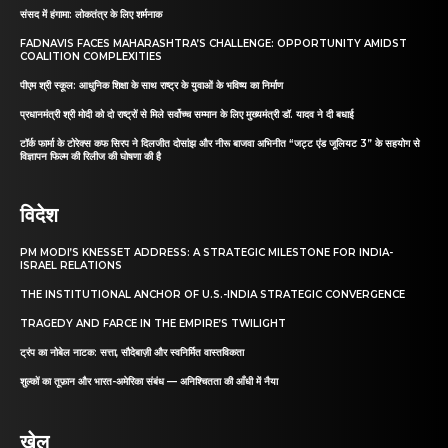
संसद में हंगामा: लोकतंत्र के लिए शर्मनाक
FADNAVIS FACES MAHARASHTRA’S CHALLENGE: OPPORTUNITY AMIDST
COALITION COMPLEXITIES
पीएम श्री स्कूल: आधुनिक शिक्षा के साथ राष्ट्र के युवाओं के भविष्य का निर्माण
प्रधानमंत्री श्री मोदी को दो राष्ट्रों से मिले सर्वोच्च सम्मान के लिए मुख्यमंत्री डॉ. यादव ने दी बधाई
टॉर्क फार्मा के टोरेक्स कफ सिरप ने दिलजीत दोसांझ और नीरू बाजवा अभिनीत “जट्ट एंड जूलियट 3” के सहयोग से
विज्ञापन फिल्म की रिलीज की घोषणा की है
विदेश
PM MODI’S KNESSET ADDRESS: A STRATEGIC MILESTONE FOR INDIA-
ISRAEL RELATIONS
THE INSTITUTIONAL ANCHOR OF U.S.-INDIA STRATEGIC CONVERGENCE
TRAGEDY AND FARCE IN THE EMPIRE’S TWILIGHT
ट्रंप का नोबेल नाटक: सत्ता, सौदेबाज़ी और स्वनिर्मित वास्तविकता
शुल्कों का तूफ़ान और भारत-अमेरिका संबंध — अनिश्चितता की आँधी में नैया
खेल