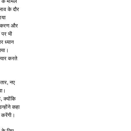
ा के मामले
दलाव के दौर
ाया
युतीकरण और
े पर भी
र ध्यान
 गया।
तैयार करते
।
स्तार, नए
या।
, क्योंकि
न्होंने कहा
 करेंगी।
ं के लिए