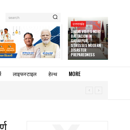
search
उत्तराखंड
DHAMI VISITS NDRF
BATTALION IN
GADARPUR,
STRESSES MODERN
DISASTER
PREPAREDNESS
म
लाइफस्टाइल
हेल्थ
MORE
्ण