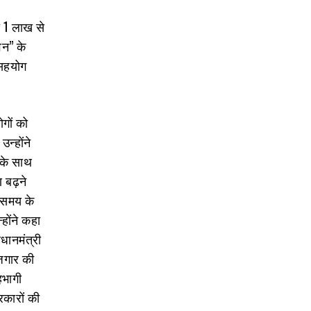
को 1 लाख से
वन” के
 सहयोग
गों को
उन्होंने
 के साथ
 बढ़ने
त समय के
होंने कहा
रधानमंत्री
जगार की
हभागी
रकारों की