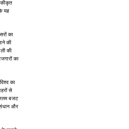
 एकीकृत
कि यह
सरों का
ाने की
जली की
ोजगारों का
िश्‍व का
हरों से
नवीनतम बजट
नुसंधान और