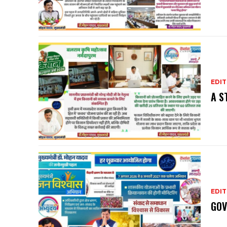
EDIT
A S
EDIT
GOV