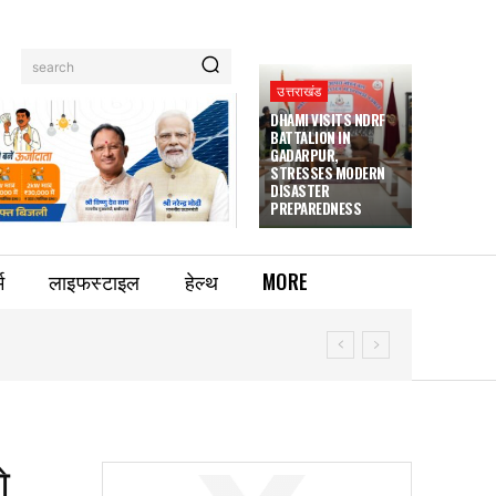
search
उत्तराखंड
DHAMI VISITS NDRF
BATTALION IN
GADARPUR,
STRESSES MODERN
DISASTER
PREPAREDNESS
म
लाइफस्टाइल
हेल्थ
MORE
े