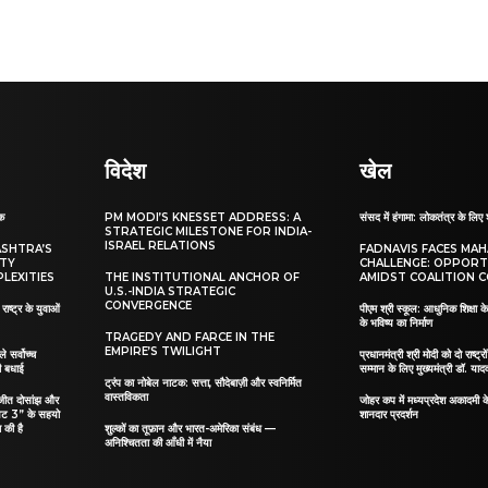
विदेश
खेल
ाक
PM MODI’S KNESSET ADDRESS: A
संसद में हंगामा: लोकतंत्र के लिए 
STRATEGIC MILESTONE FOR INDIA-
ISRAEL RELATIONS
ASHTRA’S
FADNAVIS FACES MA
ITY
CHALLENGE: OPPORT
LEXITIES
THE INSTITUTIONAL ANCHOR OF
AMIDST COALITION C
U.S.-INDIA STRATEGIC
CONVERGENCE
ाष्ट्र के युवाओं
पीएम श्री स्कूल: आधुनिक शिक्षा के
के भविष्य का निर्माण
TRAGEDY AND FARCE IN THE
EMPIRE’S TWILIGHT
ले सर्वोच्च
प्रधानमंत्री श्री मोदी को दो राष्ट्रो
दी बधाई
सम्मान के लिए मुख्यमंत्री डॉ. याद
ट्रंप का नोबेल नाटक: सत्ता, सौदेबाज़ी और स्वनिर्मित
वास्तविकता
िलजीत दोसांझ और
जोहर कप में मध्यप्रदेश अकादमी क
यट 3” के सहयो
शानदार प्रदर्शन
 की है
शुल्कों का तूफ़ान और भारत-अमेरिका संबंध —
अनिश्चितता की आँधी में नैया