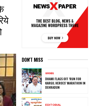
के
िये
ो
DON'T MISS
उत्तराखंड
DHAMI FLAGS OFF ‘RUN FOR
KARGIL HEROES’ MARATHON IN
DEHRADUN
EDITORIAL