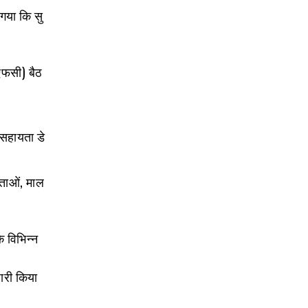
ा गया कि सु
एफसी) बैठ
 सहायता डे
ाताओं, माल
े विभिन्न
ारी किया