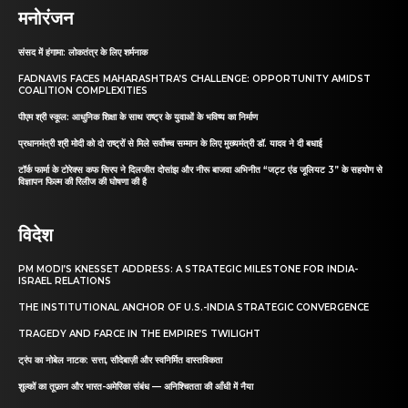
मनोरंजन
संसद में हंगामा: लोकतंत्र के लिए शर्मनाक
FADNAVIS FACES MAHARASHTRA’S CHALLENGE: OPPORTUNITY AMIDST
COALITION COMPLEXITIES
पीएम श्री स्कूल: आधुनिक शिक्षा के साथ राष्ट्र के युवाओं के भविष्य का निर्माण
प्रधानमंत्री श्री मोदी को दो राष्ट्रों से मिले सर्वोच्च सम्मान के लिए मुख्यमंत्री डॉ. यादव ने दी बधाई
टॉर्क फार्मा के टोरेक्स कफ सिरप ने दिलजीत दोसांझ और नीरू बाजवा अभिनीत “जट्ट एंड जूलियट 3” के सहयोग से
विज्ञापन फिल्म की रिलीज की घोषणा की है
विदेश
PM MODI’S KNESSET ADDRESS: A STRATEGIC MILESTONE FOR INDIA-
ISRAEL RELATIONS
THE INSTITUTIONAL ANCHOR OF U.S.-INDIA STRATEGIC CONVERGENCE
TRAGEDY AND FARCE IN THE EMPIRE’S TWILIGHT
ट्रंप का नोबेल नाटक: सत्ता, सौदेबाज़ी और स्वनिर्मित वास्तविकता
शुल्कों का तूफ़ान और भारत-अमेरिका संबंध — अनिश्चितता की आँधी में नैया