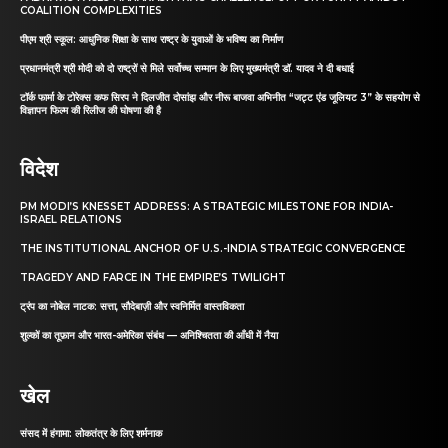
COALITION COMPLEXITIES
पीएम श्री स्कूल: आधुनिक शिक्षा के साथ राष्ट्र के युवाओं के भविष्य का निर्माण
प्रधानमंत्री श्री मोदी को दो राष्ट्रों से मिले सर्वोच्च सम्मान के लिए मुख्यमंत्री डॉ. यादव ने दी बधाई
टॉर्क फार्मा के टोरेक्स कफ सिरप ने दिलजीत दोसांझ और नीरू बाजवा अभिनीत “जट्ट एंड जूलियट 3” के सहयोग से
विज्ञापन फिल्म की रिलीज की घोषणा की है
विदेश
PM MODI’S KNESSET ADDRESS: A STRATEGIC MILESTONE FOR INDIA-
ISRAEL RELATIONS
THE INSTITUTIONAL ANCHOR OF U.S.-INDIA STRATEGIC CONVERGENCE
TRAGEDY AND FARCE IN THE EMPIRE’S TWILIGHT
ट्रंप का नोबेल नाटक: सत्ता, सौदेबाज़ी और स्वनिर्मित वास्तविकता
शुल्कों का तूफ़ान और भारत-अमेरिका संबंध — अनिश्चितता की आँधी में नैया
खेल
संसद में हंगामा: लोकतंत्र के लिए शर्मनाक