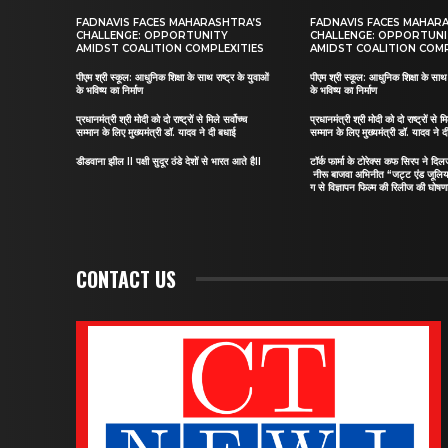
FADNAVIS FACES MAHARASHTRA’S
FADNAVIS FACES MAHAR
CHALLENGE: OPPORTUNITY
CHALLENGE: OPPORTUN
AMIDST COALITION COMPLEXITIES
AMIDST COALITION COMP
पीएम श्री स्कूल: आधुनिक शिक्षा के साथ राष्ट्र के युवाओं
पीएम श्री स्कूल: आधुनिक शिक्षा के साथ र
के भविष्य का निर्माण
के भविष्य का निर्माण
प्रधानमंत्री श्री मोदी को दो राष्ट्रों से मिले सर्वोच्च
प्रधानमंत्री श्री मोदी को दो राष्ट्रों से मि
सम्मान के लिए मुख्यमंत्री डॉ. यादव ने दी बधाई
सम्मान के लिए मुख्यमंत्री डॉ. यादव ने 
डीडवाना झील II पक्षी सुदूर ठंडे देशों से भारत आते हैII
टॉर्क फार्मा के टोरेक्स कफ सिरप ने द
नीरू बाजवा अभिनीत “जट्ट एंड जूलि
ग से विज्ञापन फिल्म की रिलीज की घोषणा
CONTACT US