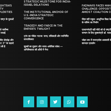
STRATEGIC MILESTONE FOR INDIA-
ISRAEL RELATIONS
ASHTRA’S
FADNAVIS FACES MA
ITY
CHALLENGE: OPPORT
LEXITIES
THE INSTITUTIONAL ANCHOR OF
AMIDST COALITION C
U.S.-INDIA STRATEGIC
CONVERGENCE
ाष्ट्र के युवाओं
पीएम श्री स्कूल: आधुनिक शिक्षा के
के भविष्य का निर्माण
TRAGEDY AND FARCE IN THE
EMPIRE’S TWILIGHT
ले सर्वोच्च
प्रधानमंत्री श्री मोदी को दो राष्ट्रो
दी बधाई
सम्मान के लिए मुख्यमंत्री डॉ. याद
ट्रंप का नोबेल नाटक: सत्ता, सौदेबाज़ी और स्वनिर्मित
वास्तविकता
िलजीत दोसांझ और
जोहर कप में मध्यप्रदेश अकादमी क
यट 3” के सहयो
शानदार प्रदर्शन
 की है
शुल्कों का तूफ़ान और भारत-अमेरिका संबंध —
अनिश्चितता की आँधी में नैया