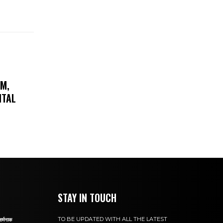
AM,
ITAL
STAY IN TOUCH
TO BE UPDATED WITH ALL THE LATEST
शर्मनाक