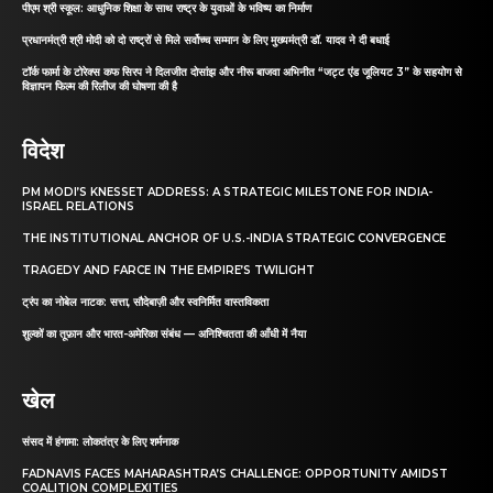
पीएम श्री स्कूल: आधुनिक शिक्षा के साथ राष्ट्र के युवाओं के भविष्य का निर्माण
प्रधानमंत्री श्री मोदी को दो राष्ट्रों से मिले सर्वोच्च सम्मान के लिए मुख्यमंत्री डॉ. यादव ने दी बधाई
टॉर्क फार्मा के टोरेक्स कफ सिरप ने दिलजीत दोसांझ और नीरू बाजवा अभिनीत “जट्ट एंड जूलियट 3” के सहयोग से
विज्ञापन फिल्म की रिलीज की घोषणा की है
विदेश
PM MODI’S KNESSET ADDRESS: A STRATEGIC MILESTONE FOR INDIA-
ISRAEL RELATIONS
THE INSTITUTIONAL ANCHOR OF U.S.-INDIA STRATEGIC CONVERGENCE
TRAGEDY AND FARCE IN THE EMPIRE’S TWILIGHT
ट्रंप का नोबेल नाटक: सत्ता, सौदेबाज़ी और स्वनिर्मित वास्तविकता
शुल्कों का तूफ़ान और भारत-अमेरिका संबंध — अनिश्चितता की आँधी में नैया
खेल
संसद में हंगामा: लोकतंत्र के लिए शर्मनाक
FADNAVIS FACES MAHARASHTRA’S CHALLENGE: OPPORTUNITY AMIDST
COALITION COMPLEXITIES