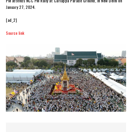
PM attends NCC PM Rally at Cariappa Parade Ground, in New Delhi on
January 27, 2024.
[ad_2]
Source link