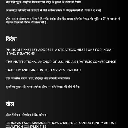
पीएम श्री स्कूल: आधुनिक शिक्षा के साथ राष्ट्र के युवाओं के भविष्य का निर्माण
प्रधानमंत्री श्री मोदी को दो राष्ट्रों से मिले सर्वोच्च सम्मान के लिए मुख्यमंत्री डॉ. यादव ने दी बधाई
टॉर्क फार्मा के टोरेक्स कफ सिरप ने दिलजीत दोसांझ और नीरू बाजवा अभिनीत “जट्ट एंड जूलियट 3” के सहयोग से
विज्ञापन फिल्म की रिलीज की घोषणा की है
विदेश
PM MODI’S KNESSET ADDRESS: A STRATEGIC MILESTONE FOR INDIA-
ISRAEL RELATIONS
THE INSTITUTIONAL ANCHOR OF U.S.-INDIA STRATEGIC CONVERGENCE
TRAGEDY AND FARCE IN THE EMPIRE’S TWILIGHT
ट्रंप का नोबेल नाटक: सत्ता, सौदेबाज़ी और स्वनिर्मित वास्तविकता
शुल्कों का तूफ़ान और भारत-अमेरिका संबंध — अनिश्चितता की आँधी में नैया
खेल
संसद में हंगामा: लोकतंत्र के लिए शर्मनाक
FADNAVIS FACES MAHARASHTRA’S CHALLENGE: OPPORTUNITY AMIDST
COALITION COMPLEXITIES