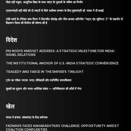
पीएम श्री स्कूल: आधुनिक शिक्षा के साथ राष्ट्र के युवाओं के भविष्य का निर्माण
प्रधानमंत्री श्री मोदी को दो राष्ट्रों से मिले सर्वोच्च सम्मान के लिए मुख्यमंत्री डॉ. यादव ने दी बधाई
टॉर्क फार्मा के टोरेक्स कफ सिरप ने दिलजीत दोसांझ और नीरू बाजवा अभिनीत “जट्ट एंड जूलियट 3” के सहयोग से
विज्ञापन फिल्म की रिलीज की घोषणा की है
विदेश
PM MODI’S KNESSET ADDRESS: A STRATEGIC MILESTONE FOR INDIA-
ISRAEL RELATIONS
THE INSTITUTIONAL ANCHOR OF U.S.-INDIA STRATEGIC CONVERGENCE
TRAGEDY AND FARCE IN THE EMPIRE’S TWILIGHT
ट्रंप का नोबेल नाटक: सत्ता, सौदेबाज़ी और स्वनिर्मित वास्तविकता
शुल्कों का तूफ़ान और भारत-अमेरिका संबंध — अनिश्चितता की आँधी में नैया
खेल
संसद में हंगामा: लोकतंत्र के लिए शर्मनाक
FADNAVIS FACES MAHARASHTRA’S CHALLENGE: OPPORTUNITY AMIDST
COALITION COMPLEXITIES