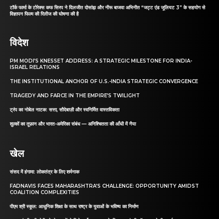
टॉर्क फार्मा के टोरेक्स कफ सिरप ने दिलजीत दोसांझ और नीरू बाजवा अभिनीत “जट्ट एंड जूलियट 3” के सहयोग से
विज्ञापन फिल्म की रिलीज की घोषणा की है
विदेश
PM MODI’S KNESSET ADDRESS: A STRATEGIC MILESTONE FOR INDIA-
ISRAEL RELATIONS
THE INSTITUTIONAL ANCHOR OF U.S.-INDIA STRATEGIC CONVERGENCE
TRAGEDY AND FARCE IN THE EMPIRE’S TWILIGHT
ट्रंप का नोबेल नाटक: सत्ता, सौदेबाज़ी और स्वनिर्मित वास्तविकता
शुल्कों का तूफ़ान और भारत-अमेरिका संबंध — अनिश्चितता की आँधी में नैया
खेल
संसद में हंगामा: लोकतंत्र के लिए शर्मनाक
FADNAVIS FACES MAHARASHTRA’S CHALLENGE: OPPORTUNITY AMIDST
COALITION COMPLEXITIES
पीएम श्री स्कूल: आधुनिक शिक्षा के साथ राष्ट्र के युवाओं के भविष्य का निर्माण