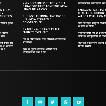
ाक
PM MODI’S KNESSET ADDRESS: A
संसद में हंगामा: लोकतंत्र के लिए 
STRATEGIC MILESTONE FOR INDIA-
ISRAEL RELATIONS
ASHTRA’S
FADNAVIS FACES MA
ITY
CHALLENGE: OPPORT
LEXITIES
THE INSTITUTIONAL ANCHOR OF
AMIDST COALITION C
U.S.-INDIA STRATEGIC
CONVERGENCE
ाष्ट्र के युवाओं
पीएम श्री स्कूल: आधुनिक शिक्षा के
के भविष्य का निर्माण
TRAGEDY AND FARCE IN THE
EMPIRE’S TWILIGHT
ले सर्वोच्च
प्रधानमंत्री श्री मोदी को दो राष्ट्रो
दी बधाई
सम्मान के लिए मुख्यमंत्री डॉ. याद
ट्रंप का नोबेल नाटक: सत्ता, सौदेबाज़ी और स्वनिर्मित
वास्तविकता
िलजीत दोसांझ और
जोहर कप में मध्यप्रदेश अकादमी क
यट 3” के सहयो
शानदार प्रदर्शन
 की है
शुल्कों का तूफ़ान और भारत-अमेरिका संबंध —
अनिश्चितता की आँधी में नैया