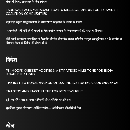
संसद में हंगामा: लोकतंत्र के लिए शर्मनाक
FADNAVIS FACES MAHARASHTRA’S CHALLENGE: OPPORTUNITY AMIDST
COALITION COMPLEXITIES
पीएम श्री स्कूल: आधुनिक शिक्षा के साथ राष्ट्र के युवाओं के भविष्य का निर्माण
प्रधानमंत्री श्री मोदी को दो राष्ट्रों से मिले सर्वोच्च सम्मान के लिए मुख्यमंत्री डॉ. यादव ने दी बधाई
टॉर्क फार्मा के टोरेक्स कफ सिरप ने दिलजीत दोसांझ और नीरू बाजवा अभिनीत “जट्ट एंड जूलियट 3” के सहयोग से
विज्ञापन फिल्म की रिलीज की घोषणा की है
विदेश
PM MODI’S KNESSET ADDRESS: A STRATEGIC MILESTONE FOR INDIA-
ISRAEL RELATIONS
THE INSTITUTIONAL ANCHOR OF U.S.-INDIA STRATEGIC CONVERGENCE
TRAGEDY AND FARCE IN THE EMPIRE’S TWILIGHT
ट्रंप का नोबेल नाटक: सत्ता, सौदेबाज़ी और स्वनिर्मित वास्तविकता
शुल्कों का तूफ़ान और भारत-अमेरिका संबंध — अनिश्चितता की आँधी में नैया
खेल