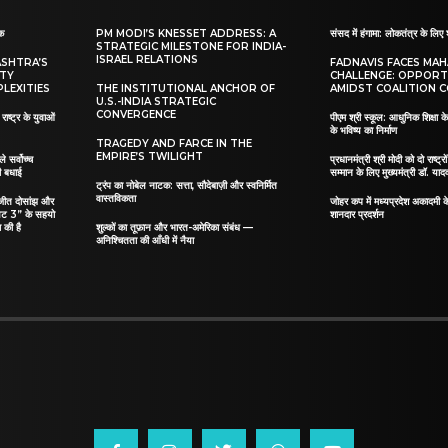
ाक
PM MODI’S KNESSET ADDRESS: A
संसद में हंगामा: लोकतंत्र के लिए 
STRATEGIC MILESTONE FOR INDIA-
ISRAEL RELATIONS
ASHTRA’S
FADNAVIS FACES MA
ITY
CHALLENGE: OPPORT
LEXITIES
THE INSTITUTIONAL ANCHOR OF
AMIDST COALITION C
U.S.-INDIA STRATEGIC
CONVERGENCE
ाष्ट्र के युवाओं
पीएम श्री स्कूल: आधुनिक शिक्षा के
के भविष्य का निर्माण
TRAGEDY AND FARCE IN THE
EMPIRE’S TWILIGHT
ले सर्वोच्च
प्रधानमंत्री श्री मोदी को दो राष्ट्रो
दी बधाई
सम्मान के लिए मुख्यमंत्री डॉ. याद
ट्रंप का नोबेल नाटक: सत्ता, सौदेबाज़ी और स्वनिर्मित
वास्तविकता
िलजीत दोसांझ और
जोहर कप में मध्यप्रदेश अकादमी क
यट 3” के सहयो
शानदार प्रदर्शन
 की है
शुल्कों का तूफ़ान और भारत-अमेरिका संबंध —
अनिश्चितता की आँधी में नैया