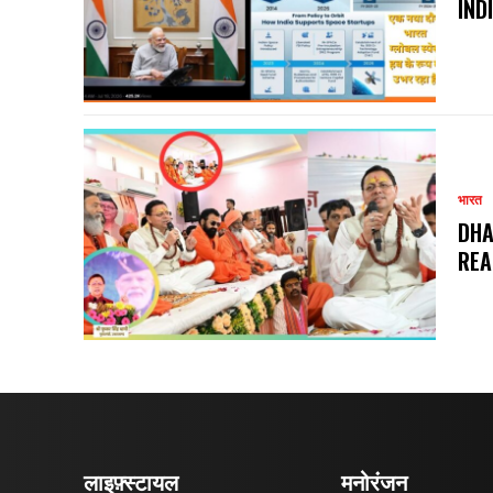
IND
भारत
DHA
REA
लाइफ़्स्टायल
मनोरंजन