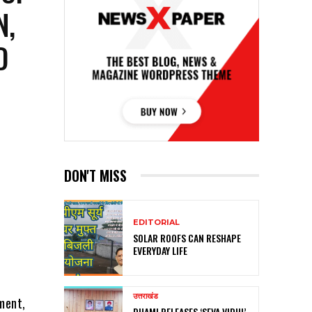
N,
D
&
DON'T MISS
EDITORIAL
SOLAR ROOFS CAN RESHAPE
EVERYDAY LIFE
उत्तराखंड
pment,
DHAMI RELEASES ‘SEVA VIDHI’