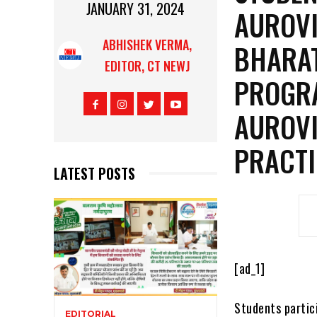
JANUARY 31, 2024
AUROVI
ABHISHEK VERMA,
BHARA
EDITOR, CT NEWJ
PROGRA
AUROVI
PRACTI
LATEST POSTS
[ad_1]
Students partic
EDITORIAL