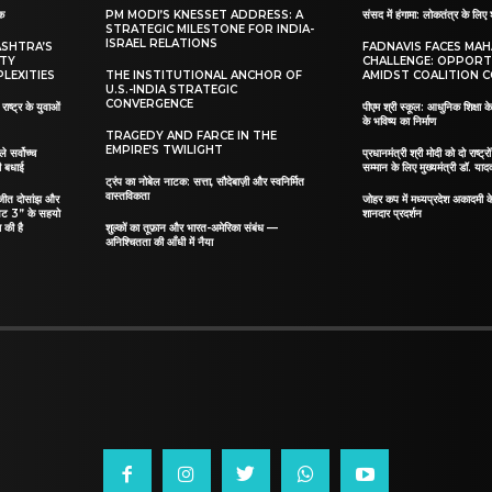
ाक
PM MODI’S KNESSET ADDRESS: A
संसद में हंगामा: लोकतंत्र के लिए 
STRATEGIC MILESTONE FOR INDIA-
ISRAEL RELATIONS
ASHTRA’S
FADNAVIS FACES MA
ITY
CHALLENGE: OPPORT
LEXITIES
THE INSTITUTIONAL ANCHOR OF
AMIDST COALITION C
U.S.-INDIA STRATEGIC
CONVERGENCE
ाष्ट्र के युवाओं
पीएम श्री स्कूल: आधुनिक शिक्षा के
के भविष्य का निर्माण
TRAGEDY AND FARCE IN THE
EMPIRE’S TWILIGHT
ले सर्वोच्च
प्रधानमंत्री श्री मोदी को दो राष्ट्रो
दी बधाई
सम्मान के लिए मुख्यमंत्री डॉ. याद
ट्रंप का नोबेल नाटक: सत्ता, सौदेबाज़ी और स्वनिर्मित
वास्तविकता
िलजीत दोसांझ और
जोहर कप में मध्यप्रदेश अकादमी क
यट 3” के सहयो
शानदार प्रदर्शन
 की है
शुल्कों का तूफ़ान और भारत-अमेरिका संबंध —
अनिश्चितता की आँधी में नैया