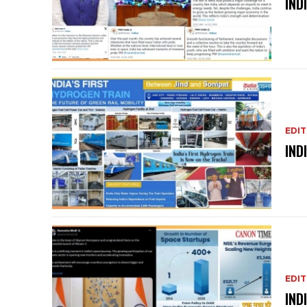
IND
EDIT
IND
EDIT
IND