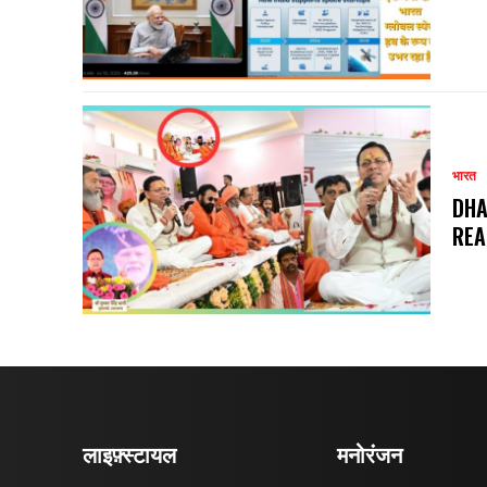
भारत
DHA
REA
लाइफ़्स्टायल
मनोरंजन