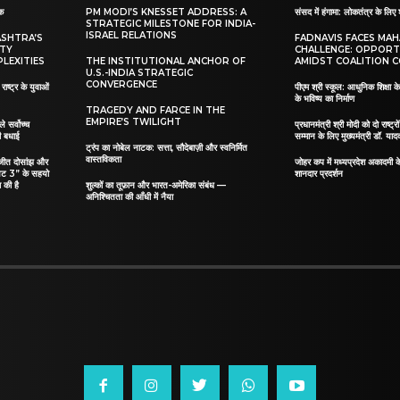
ाक
PM MODI’S KNESSET ADDRESS: A
संसद में हंगामा: लोकतंत्र के लिए 
STRATEGIC MILESTONE FOR INDIA-
ISRAEL RELATIONS
ASHTRA’S
FADNAVIS FACES MA
ITY
CHALLENGE: OPPORT
LEXITIES
THE INSTITUTIONAL ANCHOR OF
AMIDST COALITION C
U.S.-INDIA STRATEGIC
CONVERGENCE
ाष्ट्र के युवाओं
पीएम श्री स्कूल: आधुनिक शिक्षा के
के भविष्य का निर्माण
TRAGEDY AND FARCE IN THE
EMPIRE’S TWILIGHT
ले सर्वोच्च
प्रधानमंत्री श्री मोदी को दो राष्ट्रो
दी बधाई
सम्मान के लिए मुख्यमंत्री डॉ. याद
ट्रंप का नोबेल नाटक: सत्ता, सौदेबाज़ी और स्वनिर्मित
वास्तविकता
िलजीत दोसांझ और
जोहर कप में मध्यप्रदेश अकादमी क
यट 3” के सहयो
शानदार प्रदर्शन
 की है
शुल्कों का तूफ़ान और भारत-अमेरिका संबंध —
अनिश्चितता की आँधी में नैया