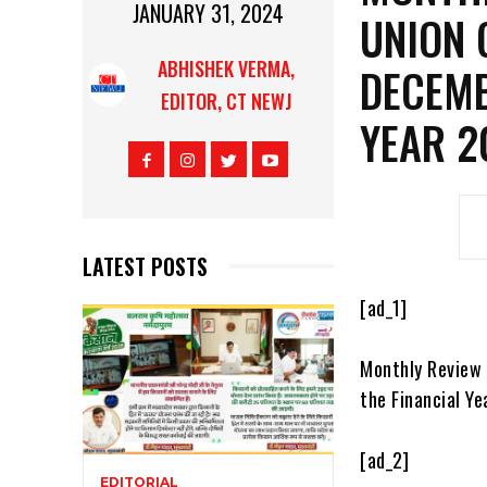
JANUARY 31, 2024
UNION 
ABHISHEK VERMA,
DECEMB
EDITOR, CT NEWJ
YEAR 2
LATEST POSTS
[ad_1]
Monthly Review 
the Financial Y
[ad_2]
EDITORIAL