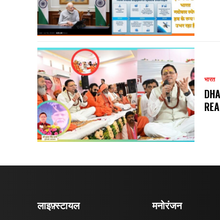
भारत
DHA
REA
लाइफ़्स्टायल
मनोरंजन